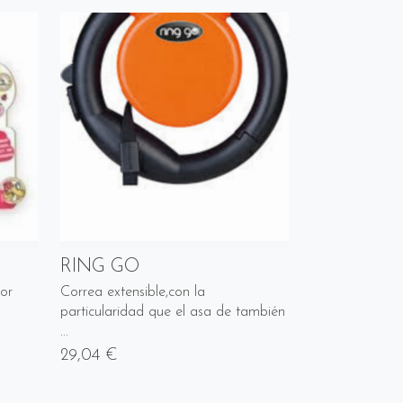
RING GO
or
Correa extensible,con la
particularidad que el asa de también
...
29,04 €