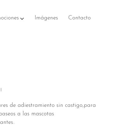
ociones
Imágenes
Contacto
I
I
res de adiestramiento sin castigo,para
 paseos a las mascotas
antes..