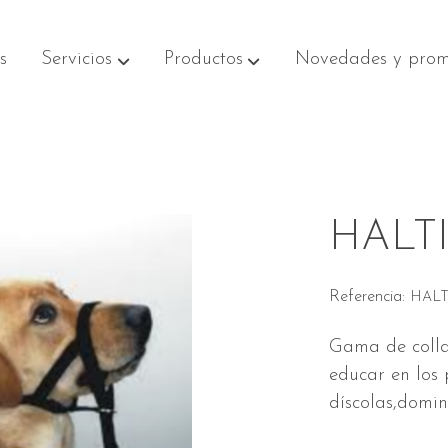
s
Servicios
Productos
Novedades y prom
HALT
Referencia:
HALT
Gama de colla
educar en los
díscolas,domin