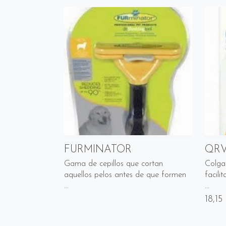
FURMINATOR
QRV
Gama de cepillos que cortan
Colga
aquellos pelos antes de que formen
facili
...
...
18,15